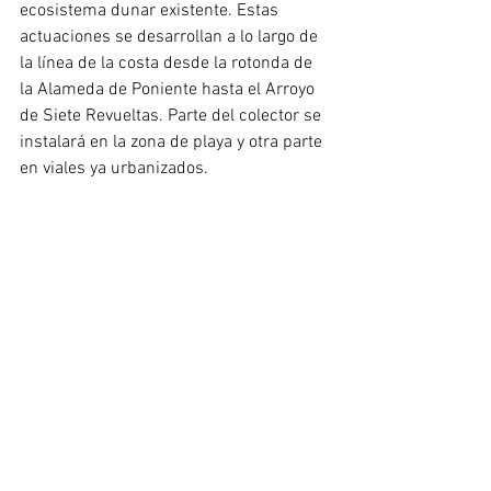
ecosistema dunar existente. Estas 
actuaciones se desarrollan a lo largo de 
la línea de la costa desde la rotonda de 
la Alameda de Poniente hasta el Arroyo 
de Siete Revueltas. Parte del colector se 
instalará en la zona de playa y otra parte 
en viales ya urbanizados.
Una vez que el nuevo colector se 
encuentre en servicio se procederá a la 
demolición de la estación de bombeo y 
la arqueta de descarga actuales que se 
encuentran en zona de DPMT, así como 
un tramo del colector en desuso. 