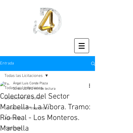
Entrada
Todas las Licitaciones
Ángel Luis Conde Plaza
Todas las Licitaciones
30 oct 2018
2 min de lectura
Colectores del Sector
Licitaciones en Curso
Marbella- La Víbora. Tramo:
Licitaciones Presentadas
Río Real - Los Monteros.
Aperturas
Marbella
Publicidad