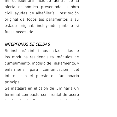
Se considerará incluido dentro de la 
oferta económica presentada la obra 
civil, ayudas de albañilería,  restitución 
original de todos los paramentos a su 
estado original, incluyendo pintado si 
fuese necesario.
INTERFONOS DE CELDAS
Se instalarán interfonos en las celdas de 
los módulos residenciales, módulos de 
cumplimiento, módulo de  aislamiento, y 
enfermería para comunicación del 
interno con el puesto de funcionario 
principal. 
Se instalará en el cajón de luminaria un 
terminal compacto con frontal de acero 
inoxidable de 2 mm que  incluye el 
micrófono, altavoz y pulsador. Se 
deberán prever los trabajos de 