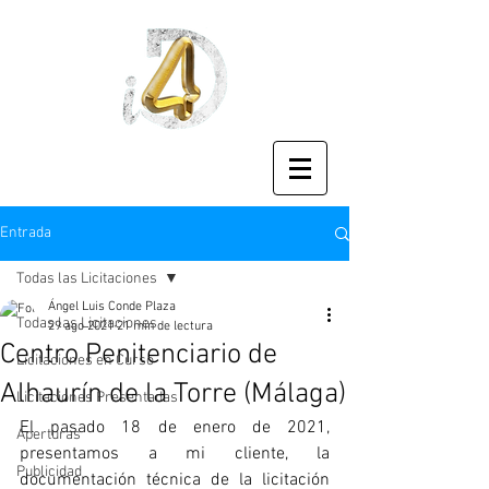
Entrada
Todas las Licitaciones
Ángel Luis Conde Plaza
Todas las Licitaciones
29 ago 2021
21 min de lectura
Centro Penitenciario de
Licitaciones en Curso
Alhaurín de la Torre (Málaga)
Licitaciones Presentadas
El pasado 18 de enero de 2021, 
Aperturas
presentamos a mi cliente, la 
Publicidad
documentación técnica de la licitación 