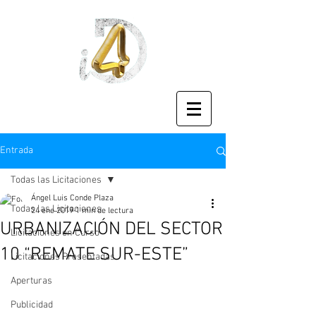
Entrada
Todas las Licitaciones
Ángel Luis Conde Plaza
Todas las Licitaciones
24 ene 2019
1 min de lectura
URBANIZACIÓN DEL SECTOR
Licitaciones en Curso
10 “REMATE SUR-ESTE”
Licitaciones Presentadas
Aperturas
Publicidad