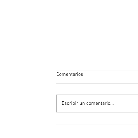
Comentarios
Escribir un comentario...
Implantación del Plan de
Emergencia de la Presa de
Añarbe