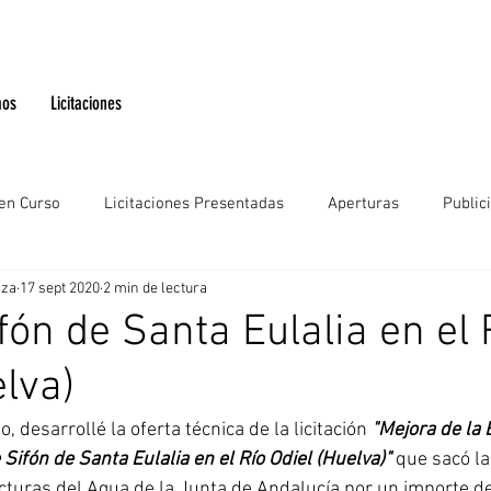
mos
Licitaciones
 en Curso
Licitaciones Presentadas
Aperturas
Public
aza
17 sept 2020
2 min de lectura
fón de Santa Eulalia en el 
elva)
 desarrollé la oferta técnica de la licitación 
"Mejora de la E
Sifón de Santa Eulalia en el Río Odiel (Huelva)"
 que sacó la
cturas del Agua de la Junta de Andalucía por un importe d