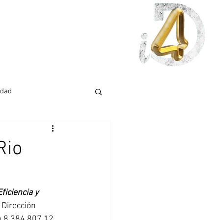
idad
Rio
ficiencia y 
 Dirección 
e 8.384.807,12 