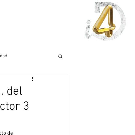
idad
. del
ctor 3
cto de 