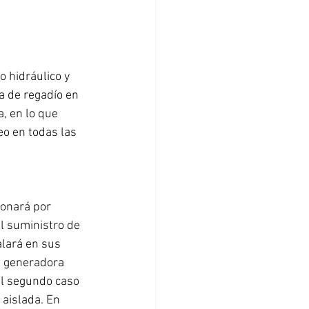
 hidráulico y 
a de regadío en 
, en lo que 
eo en todas las 
ionará por 
l suministro de 
lará en sus 
a generadora 
el segundo caso 
aislada. En 