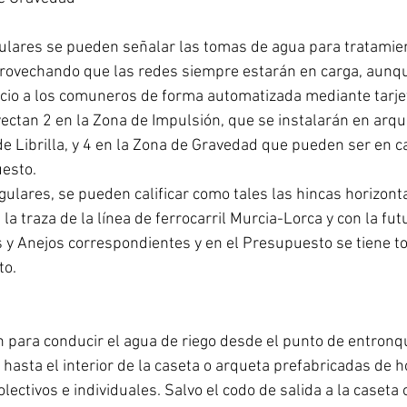
lares se pueden señalar las tomas de agua para tratamie
aprovechando que las redes siempre estarán en carga, aunqu
cio a los comuneros de forma automatizada mediante tarje
oyectan 2 en la Zona de Impulsión, que se instalarán en arq
 de Librilla, y 4 en la Zona de Gravedad que pueden ser en 
uesto.
gulares, se pueden calificar como tales las hincas horizonta
 la traza de la línea de ferrocarril Murcia-Lorca y con la fu
s y Anejos correspondientes y en el Presupuesto se tiene to
to.
 para conducir el agua de riego desde el punto de entronqu
, hasta el interior de la caseta o arqueta prefabricadas de 
olectivos e individuales. Salvo el codo de salida a la caseta 