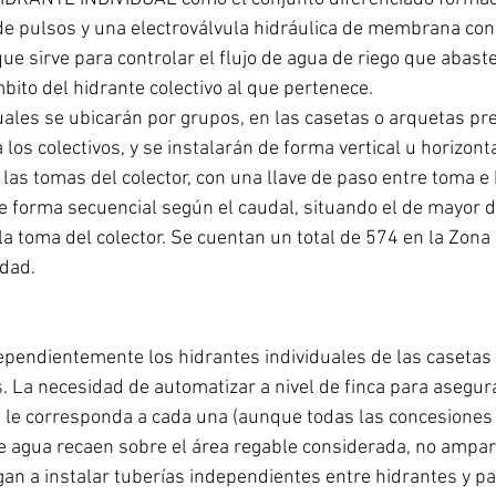
e pulsos y una electroválvula hidráulica de membrana con 
ue sirve para controlar el flujo de agua de riego que abaste
bito del hidrante colectivo al que pertenece.
uales se ubicarán por grupos, en las casetas o arquetas pr
los colectivos, y se instalarán de forma vertical u horizont
e las tomas del colector, con una llave de paso entre toma e 
e forma secuencial según el caudal, situando el de mayor 
la toma del colector. Se cuentan un total de 574 en la Zona
edad.
pendientemente los hidrantes individuales de las casetas 
s. La necesidad de automatizar a nivel de finca para asegur
ue le corresponda a cada una (aunque todas las concesione
e agua recaen sobre el área regable considerada, no ampara
igan a instalar tuberías independientes entre hidrantes y pa