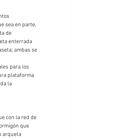
ntos 
e sea en parte, 
ta de 
ueta enterrada 
caseta; ambas se 
les para los 
tura plataforma 
da la 
e con la red de 
hormigón que 
o arqueta 