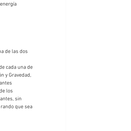
 energía 
na de las dos 
 de cada una de 
ón y Gravedad, 
rantes 
de los 
antes, sin 
urando que sea 