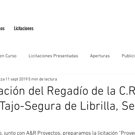
mos
Licitaciones
 en Curso
Licitaciones Presentadas
Aperturas
Public
aza
11 sept 2019
5 min de lectura
ción del Regadío de la C.R
Tajo-Segura de Librilla, Se
o, junto con A&R Proyectos, preparamos la licitación "Proye