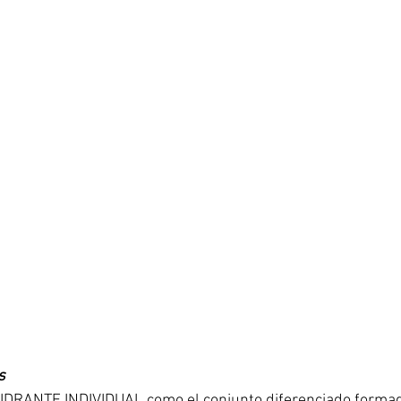
s
IDRANTE INDIVIDUAL como el conjunto diferenciado formad