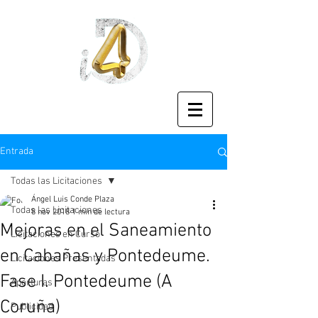
Entrada
Todas las Licitaciones
Ángel Luis Conde Plaza
Todas las Licitaciones
8 nov 2018
1 min de lectura
Mejoras en el Saneamiento
Licitaciones en Curso
en Cabañas y Pontedeume.
Licitaciones Presentadas
Fase I. Pontedeume (A
Aperturas
Coruña)
Publicidad